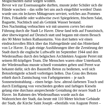
Möglichkeiten dafür sorgen wollten.
Bevor wir zur Essensausgabe durften, musste jeder Schüler sich die
Hände waschen – das sollte bei uns auch eingeführt werden! Dann
wurde uns ein leckeres Mittagessen serviert, welches aus Pommes
Frites, Frikadelle oder wahlweise zwei Spiegeleiern, frischem Salat,
Baguette, Nachtisch und als Getränk Wasser bestand.
Den Nachmittag verbrachten wir mit unseren
corres
bei einer
Führung durch die Stadt Le Havre. Diese fand teils auf Französisch,
aber überwiegend auf Deutsch statt und begann mit einem Besuch
des 90 Meter hohen Rathausturms. Von dort hatten wir einen
eindrucksvollen Blick über das Hafengelände und das Hinterland
von Le Havre. Es gab einige Ausführungen über die Zerstörung der
Stadt durch die englische Luftwaffe im September 1944 und den
Wiederaufbau durch den belgischen Architekten Auguste Perret mit
seinem 80-köpfigen Team. Die Menschen waren ohne Unterkunft,
der Wiederaufbau musste schnell vonstatten gehen und Perret war
bekannt dafür, sich des Baustoffs Beton zu bedienen, weil sich
Betonfertigteile schnell vorfertigen ließen. Das Grau des Betons
erhielt durch Zumischung von Farbpigmenten – je nach
Sonneneinstrahlung – einen beige- bzw. altrosé-farbenen Touch und
durch Einfügung von verschieden großen und farbigen Kieseln
gelang eine durchaus ansprechende Gestaltung der
neuen
Stadt Le
Havre. Im Rahmen des Wiederaufbaus wurde auch das
Wahrzeichen der Stadt, das heute mit 110 Meter höchste Gebäude
der Stadt, die Kirche Saint Joseph –ebenfalls von Auguste Perret –