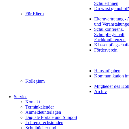
SchülerInnen
Du wirst gemobbt?
Für Eltern
Elternvertretung - 
und Veranstaltung
Schulkonferenz,
Schulpflegschaft,
Fachkonferenzen
Klassenpflegschaft
Förderverein
Hausaufgaben
Kommunikation im 
Kollegium
Mitglieder des Kol
Archiv
Service
Kontakt
Terminkalender
Anmeldeunterlagen
Digitale Portale und Support
Lehrersprechstunden
Schulbücher und