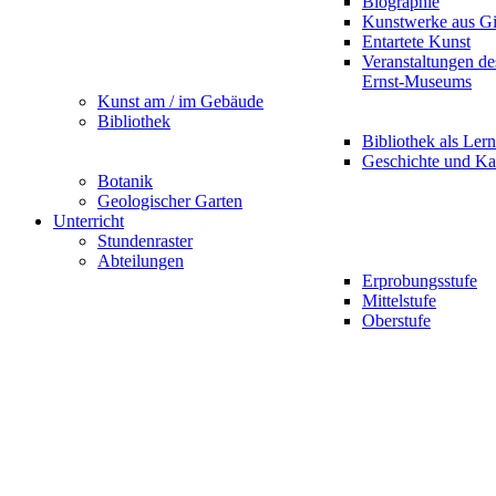
Biographie
Kunstwerke aus G
Entartete Kunst
Veranstaltungen d
Ernst-Museums
Kunst am / im Gebäude
Bibliothek
Bibliothek als Lern
Geschichte und Ka
Botanik
Geologischer Garten
Unterricht
Stundenraster
Abteilungen
Erprobungsstufe
Mittelstufe
Oberstufe