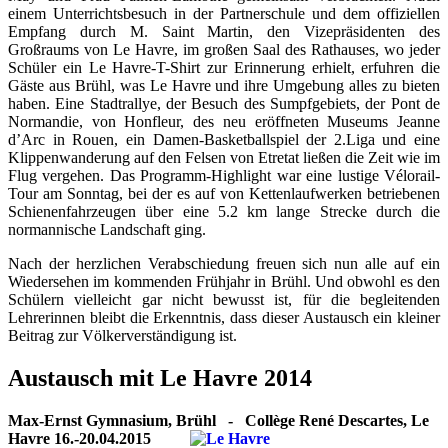
einem Unterrichtsbesuch in der Partnerschule und dem offiziellen
Empfang durch M. Saint Martin, den Vizepräsidenten des
Großraums von Le Havre, im großen Saal des Rathauses, wo jeder
Schüler ein Le Havre-T-Shirt zur Erinnerung erhielt, erfuhren die
Gäste aus Brühl, was Le Havre und ihre Umgebung alles zu bieten
haben. Eine Stadtrallye, der Besuch des Sumpfgebiets, der Pont de
Normandie, von Honfleur, des neu eröffneten Museums Jeanne
d’Arc in Rouen, ein Damen-Basketballspiel der 2.Liga und eine
Klippenwanderung auf den Felsen von Etretat ließen die Zeit wie im
Flug vergehen. Das Programm-Highlight war eine lustige Vélorail-
Tour am Sonntag, bei der es auf von Kettenlaufwerken betriebenen
Schienenfahrzeugen über eine 5.2 km lange Strecke durch die
normannische Landschaft ging.
Nach der herzlichen Verabschiedung freuen sich nun alle auf ein
Wiedersehen im kommenden Frühjahr in Brühl. Und obwohl es den
Schülern vielleicht gar nicht bewusst ist, für die begleitenden
Lehrerinnen bleibt die Erkenntnis, dass dieser Austausch ein kleiner
Beitrag zur Völkerverständigung ist.
Austausch mit Le Havre 2014
Max-Ernst Gymnasium, Brühl - Collège René Descartes, Le
Havre 16.-20.04.2015