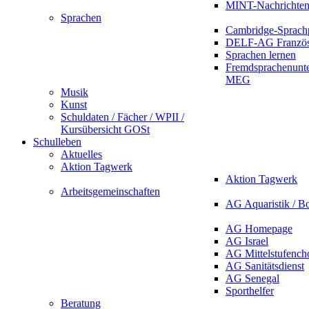
MINT-Nachrichte
Sprachen
Cambridge-Sprach
DELF-AG Französ
Sprachen lernen
Fremdsprachenunte
MEG
Musik
Kunst
Schuldaten / Fächer / WPII /
Kursübersicht GOSt
Schulleben
Aktuelles
Aktion Tagwerk
Aktion Tagwerk
Arbeitsgemeinschaften
AG Aquaristik / B
AG Homepage
AG Israel
AG Mittelstufench
AG Sanitätsdienst
AG Senegal
Sporthelfer
Beratung