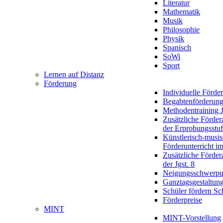
Literatur
Mathematik
Musik
Philosophie
Physik
Spanisch
SoWi
Sport
Lernen auf Distanz
Förderung
Individuelle Förde
Begabtenförderun
Methodentraining J
Zusätzliche Förder
der Erprobungsstu
Künstlerisch-musis
Förderunterricht im
Zusätzliche Förder
der Jgst. 8
Neigungsschwerpu
Ganztagsgestaltun
Schüler fördern Sc
Förderpreise
MINT
MINT-Vorstellung