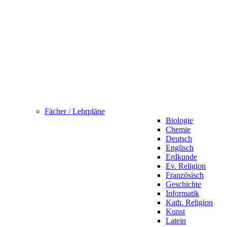
Fächer / Lehrpläne
Biologie
Chemie
Deutsch
Englisch
Erdkunde
Ev. Religion
Französisch
Geschichte
Informatik
Kath. Religion
Kunst
Latein