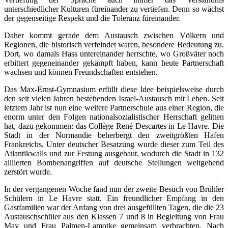
unterschiedlicher Kulturen füreinander zu vertiefen. Denn so wächst
der gegenseitige Respekt und die Toleranz füreinander.
Daher kommt gerade dem Austausch zwischen Völkern und
Regionen, die historisch verfeindet waren, besondere Bedeutung zu.
Dort, wo damals Hass untereinander herrschte, wo Großväter noch
erbittert gegeneinander gekämpft haben, kann heute Partnerschaft
wachsen und können Freundschaften entstehen.
Das Max-Ernst-Gymnasium erfüllt diese Idee beispielsweise durch
den seit vielen Jahren bestehenden Israel-Austausch mit Leben. Seit
letztem Jahr ist nun eine weitere Partnerschule aus einer Region, die
enorm unter den Folgen nationalsozialistischer Herrschaft gelitten
hat, dazu gekommen: das Collège René Descartes in Le Havre. Die
Stadt in der Normandie beherbergt den zweitgrößten Hafen
Frankreichs. Unter deutscher Besatzung wurde dieser zum Teil des
Atlantikwalls und zur Festung ausgebaut, wodurch die Stadt in 132
alliierten Bombenangriffen auf deutsche Stellungen weitgehend
zerstört wurde.
In der vergangenen Woche fand nun der zweite Besuch von Brühler
Schülern in Le Havre statt. Ein freundlicher Empfang in den
Gastfamilien war der Anfang von drei ausgefüllten Tagen, die die 23
Austauschschüler aus den Klassen 7 und 8 in Begleitung von Frau
May und Frau Palmen-Lamotke gemeinsam verbrachten. Nach