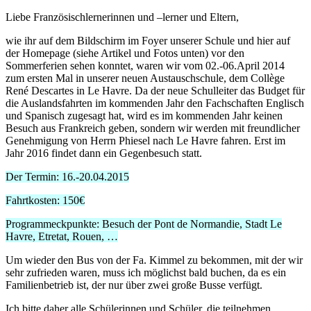
Liebe Französischlernerinnen und –lerner und Eltern,
wie ihr auf dem Bildschirm im Foyer unserer Schule und hier auf
der Homepage (siehe Artikel und Fotos unten) vor den
Sommerferien sehen konntet, waren wir vom 02.-06.April 2014
zum ersten Mal in unserer neuen Austauschschule, dem Collège
René Descartes in Le Havre. Da der neue Schulleiter das Budget für
die Auslandsfahrten im kommenden Jahr den Fachschaften Englisch
und Spanisch zugesagt hat, wird es im kommenden Jahr keinen
Besuch aus Frankreich geben, sondern wir werden mit freundlicher
Genehmigung von Herrn Phiesel nach Le Havre fahren. Erst im
Jahr 2016 findet dann ein Gegenbesuch statt.
Der Termin: 16.-20.04.2015
Fahrtkosten: 150€
Programmeckpunkte: Besuch der Pont de Normandie, Stadt Le
Havre, Etretat, Rouen, …
Um wieder den Bus von der Fa. Kimmel zu bekommen, mit der wir
sehr zufrieden waren, muss ich möglichst bald buchen, da es ein
Familienbetrieb ist, der nur über zwei große Busse verfügt.
Ich bitte daher alle Schülerinnen und Schüler, die teilnehmen