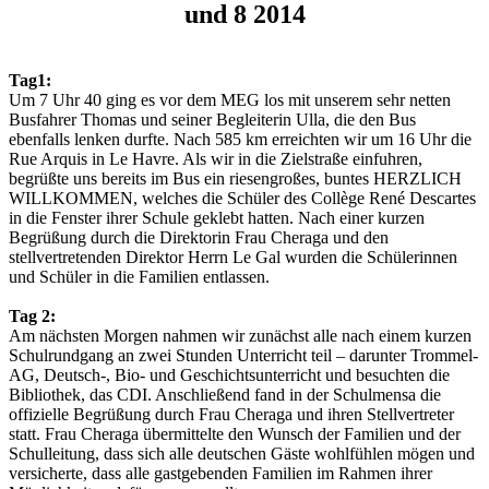
und 8 2014
Tag1:
Um 7 Uhr 40 ging es vor dem MEG los mit unserem sehr netten
Busfahrer Thomas und seiner Begleiterin Ulla, die den Bus
ebenfalls lenken durfte. Nach 585 km erreichten wir um 16 Uhr die
Rue Arquis in Le Havre. Als wir in die Zielstraße einfuhren,
begrüßte uns bereits im Bus ein riesengroßes, buntes HERZLICH
WILLKOMMEN, welches die Schüler des Collège René Descartes
in die Fenster ihrer Schule geklebt hatten. Nach einer kurzen
Begrüßung durch die Direktorin Frau Cheraga und den
stellvertretenden Direktor Herrn Le Gal wurden die Schülerinnen
und Schüler in die Familien entlassen.
Tag 2:
Am nächsten Morgen nahmen wir zunächst alle nach einem kurzen
Schulrundgang an zwei Stunden Unterricht teil – darunter Trommel-
AG, Deutsch-, Bio- und Geschichtsunterricht und besuchten die
Bibliothek, das CDI. Anschließend fand in der Schulmensa die
offizielle Begrüßung durch Frau Cheraga und ihren Stellvertreter
statt. Frau Cheraga übermittelte den Wunsch der Familien und der
Schulleitung, dass sich alle deutschen Gäste wohlfühlen mögen und
versicherte, dass alle gastgebenden Familien im Rahmen ihrer