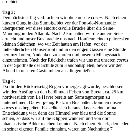
errichtet.
Tag 3:
Den nächsten Tag verbrachten wir ohne unsere
corres.
Nach einem
kurzen Gang in das Sumpfgebiet vor der Pont-de-Normandie
überquerten wir diese eindrucksvolle Brücke über die Seine-
Mündung in den Atlantik. Nach 2 km hatten wir die andere Seite
erreicht und unser Bus brachte uns nach Honfleur, einem pittoresken
kleinen Städtchen, wo wir Zeit hatten am Hafen, vor der
mittelalterlichen Häuserfront und in den engen Gassen eine Stunde
herumzulaufen, Andenken zu kaufen und unseren Mittagssnack
einzunehmen. Nach der Rückkehr trafen wir uns mit unseren
corres
in der Sporthalle der Schule zum Handballspielen, bevor wir den
Abend in unseren Gastfamilien ausklingen ließen.
Tag 4:
Da für den Rückreisetag Regen vorhergesagt wurde, beschlossen
wir, den Ausflug zu den berühmten Felsen von Etretat, ca. 25 km
nordwestlich von Le Havre bereits am Samstagmorgen zu
unternehmen. Da wir genug Platz im Bus hatten, konnten unsere
corres
uns begleiten. Es stellte sich heraus, dass es eine prima
Entscheidung war, denn der Himmel war blau und die Sonne
schien, so dass wir auf die Klippen wandern und von dort
phantastische Bilder machen konnten. Nach einem Snack, den jeder
in seiner eigenen Familie einnahm, waren am Nachmittag 7