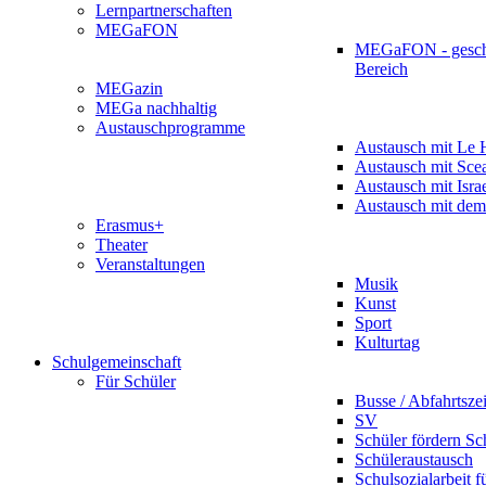
Lernpartnerschaften
MEGaFON
MEGaFON - gesch
Bereich
MEGazin
MEGa nachhaltig
Austauschprogramme
Austausch mit Le 
Austausch mit Sce
Austausch mit Isra
Austausch mit dem
Erasmus+
Theater
Veranstaltungen
Musik
Kunst
Sport
Kulturtag
Schulgemeinschaft
Für Schüler
Busse / Abfahrtsze
SV
Schüler fördern Sc
Schüleraustausch
Schulsozialarbeit f