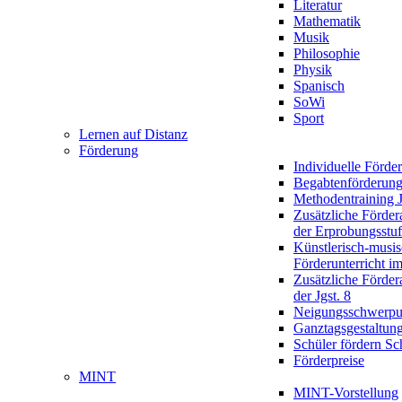
Literatur
Mathematik
Musik
Philosophie
Physik
Spanisch
SoWi
Sport
Lernen auf Distanz
Förderung
Individuelle Förde
Begabtenförderun
Methodentraining J
Zusätzliche Förder
der Erprobungsstu
Künstlerisch-musis
Förderunterricht im
Zusätzliche Förder
der Jgst. 8
Neigungsschwerpu
Ganztagsgestaltun
Schüler fördern Sc
Förderpreise
MINT
MINT-Vorstellung