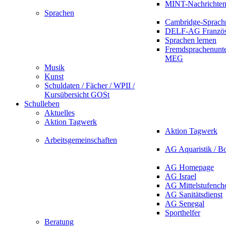
MINT-Nachrichte
Sprachen
Cambridge-Sprach
DELF-AG Französ
Sprachen lernen
Fremdsprachenunte
MEG
Musik
Kunst
Schuldaten / Fächer / WPII /
Kursübersicht GOSt
Schulleben
Aktuelles
Aktion Tagwerk
Aktion Tagwerk
Arbeitsgemeinschaften
AG Aquaristik / B
AG Homepage
AG Israel
AG Mittelstufench
AG Sanitätsdienst
AG Senegal
Sporthelfer
Beratung