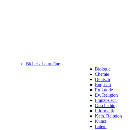
Fächer / Lehrpläne
Biologie
Chemie
Deutsch
Englisch
Erdkunde
Ev. Religion
Französisch
Geschichte
Informatik
Kath. Religion
Kunst
Latein