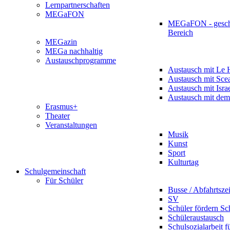
Lernpartnerschaften
MEGaFON
MEGaFON - gesch
Bereich
MEGazin
MEGa nachhaltig
Austauschprogramme
Austausch mit Le 
Austausch mit Sce
Austausch mit Isra
Austausch mit dem
Erasmus+
Theater
Veranstaltungen
Musik
Kunst
Sport
Kulturtag
Schulgemeinschaft
Für Schüler
Busse / Abfahrtsze
SV
Schüler fördern Sc
Schüleraustausch
Schulsozialarbeit f