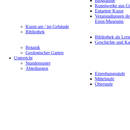
Biographie
Kunstwerke aus G
Entartete Kunst
Veranstaltungen d
Ernst-Museums
Kunst am / im Gebäude
Bibliothek
Bibliothek als Lern
Geschichte und Ka
Botanik
Geologischer Garten
Unterricht
Stundenraster
Abteilungen
Erprobungsstufe
Mittelstufe
Oberstufe