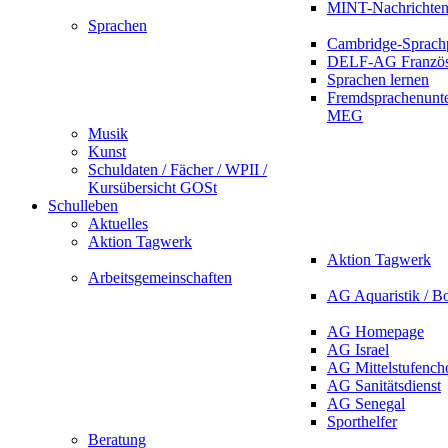
MINT-Nachrichte
Sprachen
Cambridge-Sprach
DELF-AG Französ
Sprachen lernen
Fremdsprachenunte
MEG
Musik
Kunst
Schuldaten / Fächer / WPII /
Kursübersicht GOSt
Schulleben
Aktuelles
Aktion Tagwerk
Aktion Tagwerk
Arbeitsgemeinschaften
AG Aquaristik / B
AG Homepage
AG Israel
AG Mittelstufench
AG Sanitätsdienst
AG Senegal
Sporthelfer
Beratung