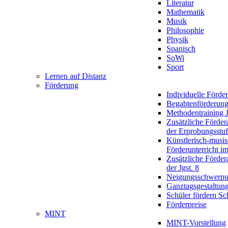
Literatur
Mathematik
Musik
Philosophie
Physik
Spanisch
SoWi
Sport
Lernen auf Distanz
Förderung
Individuelle Förde
Begabtenförderun
Methodentraining J
Zusätzliche Förder
der Erprobungsstu
Künstlerisch-musis
Förderunterricht im
Zusätzliche Förder
der Jgst. 8
Neigungsschwerpu
Ganztagsgestaltun
Schüler fördern Sc
Förderpreise
MINT
MINT-Vorstellung