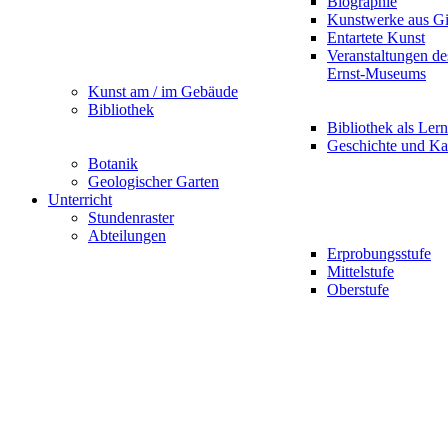
Biographie
Kunstwerke aus G
Entartete Kunst
Veranstaltungen d
Ernst-Museums
Kunst am / im Gebäude
Bibliothek
Bibliothek als Lern
Geschichte und Ka
Botanik
Geologischer Garten
Unterricht
Stundenraster
Abteilungen
Erprobungsstufe
Mittelstufe
Oberstufe