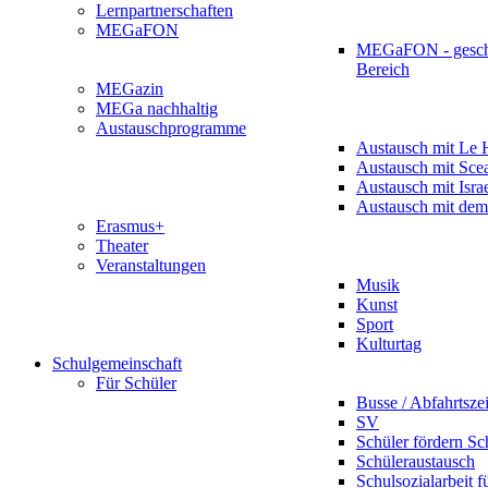
Lernpartnerschaften
MEGaFON
MEGaFON - gesch
Bereich
MEGazin
MEGa nachhaltig
Austauschprogramme
Austausch mit Le 
Austausch mit Sce
Austausch mit Isra
Austausch mit dem
Erasmus+
Theater
Veranstaltungen
Musik
Kunst
Sport
Kulturtag
Schulgemeinschaft
Für Schüler
Busse / Abfahrtsze
SV
Schüler fördern Sc
Schüleraustausch
Schulsozialarbeit f