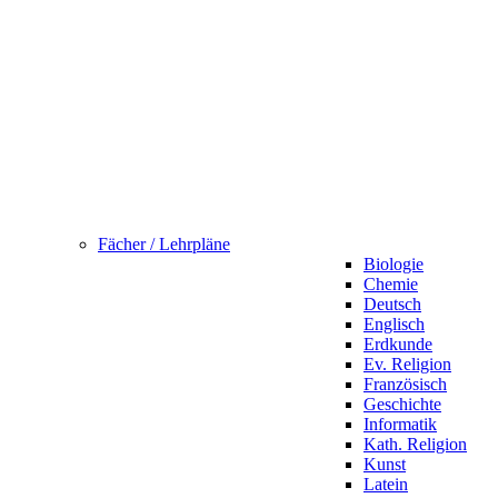
Fächer / Lehrpläne
Biologie
Chemie
Deutsch
Englisch
Erdkunde
Ev. Religion
Französisch
Geschichte
Informatik
Kath. Religion
Kunst
Latein