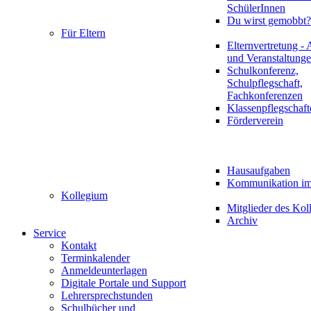
SchülerInnen
Du wirst gemobbt?
Für Eltern
Elternvertretung - 
und Veranstaltung
Schulkonferenz,
Schulpflegschaft,
Fachkonferenzen
Klassenpflegschaft
Förderverein
Hausaufgaben
Kommunikation im 
Kollegium
Mitglieder des Kol
Archiv
Service
Kontakt
Terminkalender
Anmeldeunterlagen
Digitale Portale und Support
Lehrersprechstunden
Schulbücher und