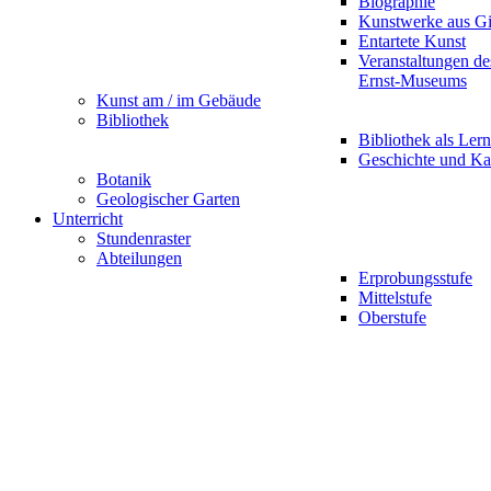
Biographie
Kunstwerke aus G
Entartete Kunst
Veranstaltungen d
Ernst-Museums
Kunst am / im Gebäude
Bibliothek
Bibliothek als Lern
Geschichte und Ka
Botanik
Geologischer Garten
Unterricht
Stundenraster
Abteilungen
Erprobungsstufe
Mittelstufe
Oberstufe