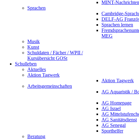
MINT-Nachrichte
Sprachen
Cambridge-Sprach
DELF-AG Französ
Sprachen lernen
Fremdsprachenunte
MEG
Musik
Kunst
Schuldaten / Fächer / WPII /
Kursübersicht GOSt
Schulleben
Aktuelles
Aktion Tagwerk
Aktion Tagwerk
Arbeitsgemeinschaften
AG Aquaristik / B
AG Homepage
AG Israel
AG Mittelstufench
AG Sanitätsdienst
AG Senegal
Sporthelfer
Beratung