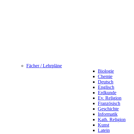
Fächer / Lehrpläne
Biologie
Chemie
Deutsch
Englisch
Erdkunde
Ev. Religion
Französisch
Geschichte
Informatik
Kath. Religion
Kunst
Latein