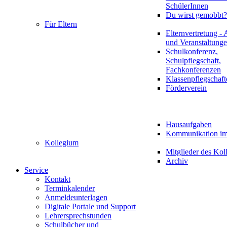
SchülerInnen
Du wirst gemobbt?
Für Eltern
Elternvertretung - 
und Veranstaltung
Schulkonferenz,
Schulpflegschaft,
Fachkonferenzen
Klassenpflegschaft
Förderverein
Hausaufgaben
Kommunikation im 
Kollegium
Mitglieder des Kol
Archiv
Service
Kontakt
Terminkalender
Anmeldeunterlagen
Digitale Portale und Support
Lehrersprechstunden
Schulbücher und