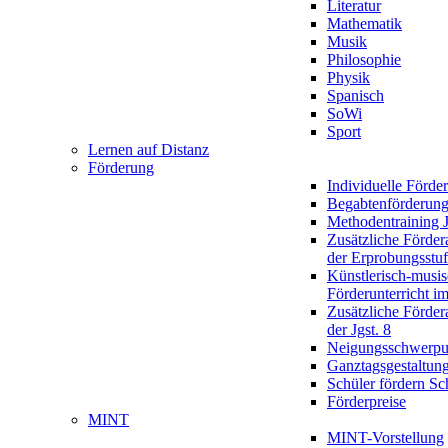
Literatur
Mathematik
Musik
Philosophie
Physik
Spanisch
SoWi
Sport
Lernen auf Distanz
Förderung
Individuelle Förde
Begabtenförderun
Methodentraining J
Zusätzliche Förder
der Erprobungsstu
Künstlerisch-musis
Förderunterricht im
Zusätzliche Förder
der Jgst. 8
Neigungsschwerpu
Ganztagsgestaltun
Schüler fördern Sc
Förderpreise
MINT
MINT-Vorstellung