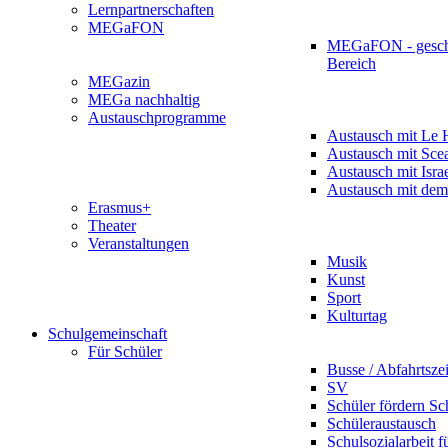
Lernpartnerschaften
MEGaFON
MEGaFON - gesch
Bereich
MEGazin
MEGa nachhaltig
Austauschprogramme
Austausch mit Le 
Austausch mit Sce
Austausch mit Isra
Austausch mit dem
Erasmus+
Theater
Veranstaltungen
Musik
Kunst
Sport
Kulturtag
Schulgemeinschaft
Für Schüler
Busse / Abfahrtsze
SV
Schüler fördern Sc
Schüleraustausch
Schulsozialarbeit f