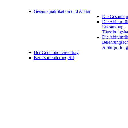
Gesamtqualifikation und Abitur
Die Gesamtqua
Die Abiturprüf
Erkrankung,
Täuschungsha
Die Abiturprü
Belehrungssch
Abiturprüfung
Der Generationenvertrag
Berufsorientierung SII