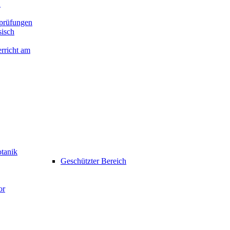
n
prüfungen
isch
rricht am
otanik
Geschützter Bereich
or