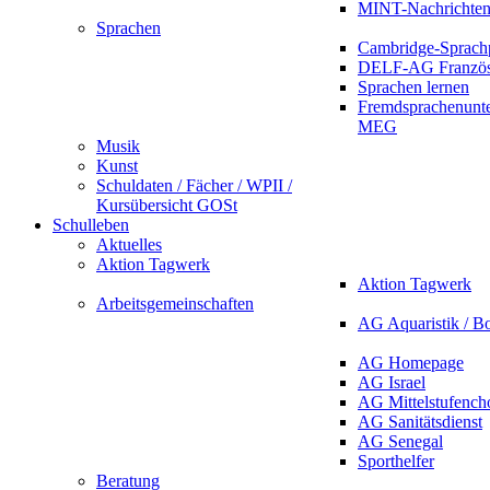
MINT-Nachrichte
Sprachen
Cambridge-Sprach
DELF-AG Französ
Sprachen lernen
Fremdsprachenunte
MEG
Musik
Kunst
Schuldaten / Fächer / WPII /
Kursübersicht GOSt
Schulleben
Aktuelles
Aktion Tagwerk
Aktion Tagwerk
Arbeitsgemeinschaften
AG Aquaristik / B
AG Homepage
AG Israel
AG Mittelstufench
AG Sanitätsdienst
AG Senegal
Sporthelfer
Beratung