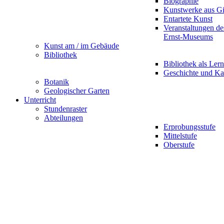
Biographie
Kunstwerke aus G
Entartete Kunst
Veranstaltungen d
Ernst-Museums
Kunst am / im Gebäude
Bibliothek
Bibliothek als Lern
Geschichte und Ka
Botanik
Geologischer Garten
Unterricht
Stundenraster
Abteilungen
Erprobungsstufe
Mittelstufe
Oberstufe