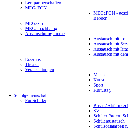
Lernpartnerschaften
MEGaFON
MEGaFON - gesch
Bereich
MEGazin
MEGa nachhaltig
Austauschprogramme
Austausch mit Le 
Austausch mit Sce
Austausch mit Isra
Austausch mit dem
Erasmus+
Theater
Veranstaltungen
Musik
Kunst
Sport
Kulturtag
Schulgemeinschaft
Für Schüler
Busse / Abfahrtsze
SV
Schüler fördern Sc
Schüleraustausch
Schulsozialarbeit f