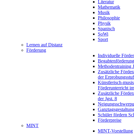
Literatur
Mathematik
Musik
Philosophie
Physik
Spanisch
SoWi
Sport
Lernen auf Distanz
Förderung
Individuelle Förde
Begabtenförderun
Methodentraining J
Zusätzliche Förder
der Erprobungsstu
Künstlerisch-musis
Förderunterricht im
Zusätzliche Förder
der Jgst. 8
Neigungsschwerpu
Ganztagsgestaltun
Schüler fördern Sc
Förderpreise
MINT
MINT-Vorstellung