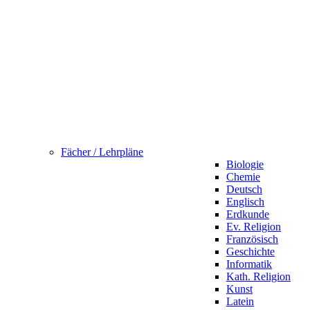
Fächer / Lehrpläne
Biologie
Chemie
Deutsch
Englisch
Erdkunde
Ev. Religion
Französisch
Geschichte
Informatik
Kath. Religion
Kunst
Latein