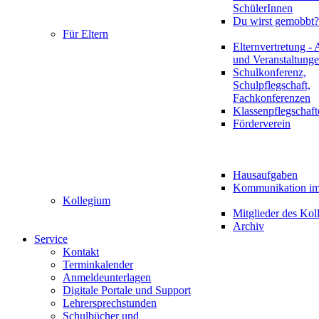
SchülerInnen
Du wirst gemobbt?
Für Eltern
Elternvertretung - 
und Veranstaltung
Schulkonferenz,
Schulpflegschaft,
Fachkonferenzen
Klassenpflegschaft
Förderverein
Hausaufgaben
Kommunikation im 
Kollegium
Mitglieder des Kol
Archiv
Service
Kontakt
Terminkalender
Anmeldeunterlagen
Digitale Portale und Support
Lehrersprechstunden
Schulbücher und