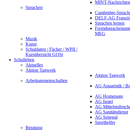
MINT-Nachrichte
Sprachen
Cambridge-Sprach
DELF-AG Französ
Sprachen lernen
Fremdsprachenunte
MEG
Musik
Kunst
Schuldaten / Fächer / WPII /
Kursübersicht GOSt
Schulleben
Aktuelles
Aktion Tagwerk
Aktion Tagwerk
Arbeitsgemeinschaften
AG Aquaristik / B
AG Homepage
AG Israel
AG Mittelstufench
AG Sanitätsdienst
AG Senegal
Sporthelfer
Beratung