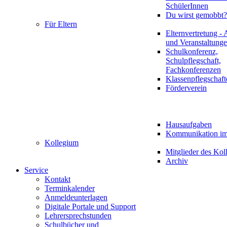
SchülerInnen
Du wirst gemobbt?
Für Eltern
Elternvertretung - 
und Veranstaltung
Schulkonferenz,
Schulpflegschaft,
Fachkonferenzen
Klassenpflegschaft
Förderverein
Hausaufgaben
Kommunikation im 
Kollegium
Mitglieder des Kol
Archiv
Service
Kontakt
Terminkalender
Anmeldeunterlagen
Digitale Portale und Support
Lehrersprechstunden
Schulbücher und