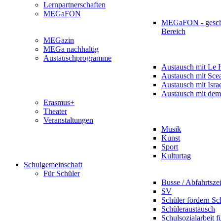
Lernpartnerschaften
MEGaFON
MEGaFON - gesch
Bereich
MEGazin
MEGa nachhaltig
Austauschprogramme
Austausch mit Le 
Austausch mit Sce
Austausch mit Isra
Austausch mit dem
Erasmus+
Theater
Veranstaltungen
Musik
Kunst
Sport
Kulturtag
Schulgemeinschaft
Für Schüler
Busse / Abfahrtsze
SV
Schüler fördern Sc
Schüleraustausch
Schulsozialarbeit f