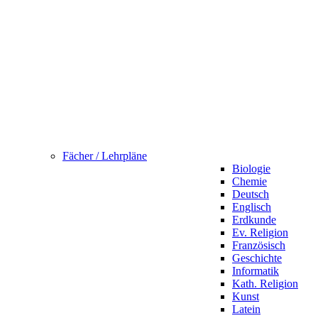
Fächer / Lehrpläne
Biologie
Chemie
Deutsch
Englisch
Erdkunde
Ev. Religion
Französisch
Geschichte
Informatik
Kath. Religion
Kunst
Latein