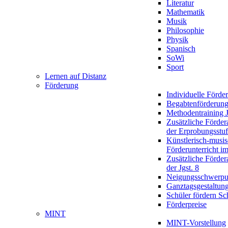
Literatur
Mathematik
Musik
Philosophie
Physik
Spanisch
SoWi
Sport
Lernen auf Distanz
Förderung
Individuelle Förde
Begabtenförderun
Methodentraining J
Zusätzliche Förder
der Erprobungsstu
Künstlerisch-musis
Förderunterricht im
Zusätzliche Förder
der Jgst. 8
Neigungsschwerpu
Ganztagsgestaltun
Schüler fördern Sc
Förderpreise
MINT
MINT-Vorstellung