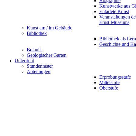
Biographie
Kunstwerke aus G
Entartete Kunst
Veranstaltungen d
Ernst-Museums
Kunst am / im Gebäude
Bibliothek
Bibliothek als Lern
Geschichte und Ka
Botanik
Geologischer Garten
Unterricht
Stundenraster
Abteilungen
Erprobungsstufe
Mittelstufe
Oberstufe