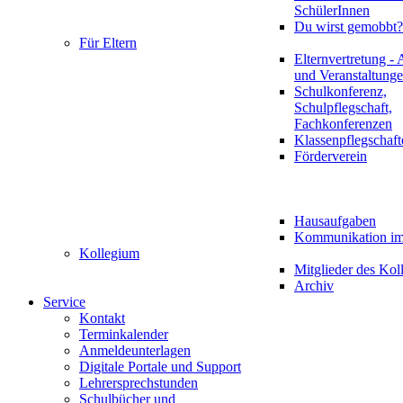
SchülerInnen
Du wirst gemobbt?
Für Eltern
Elternvertretung - 
und Veranstaltung
Schulkonferenz,
Schulpflegschaft,
Fachkonferenzen
Klassenpflegschaft
Förderverein
Hausaufgaben
Kommunikation im 
Kollegium
Mitglieder des Kol
Archiv
Service
Kontakt
Terminkalender
Anmeldeunterlagen
Digitale Portale und Support
Lehrersprechstunden
Schulbücher und