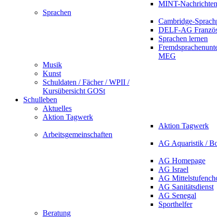
MINT-Nachrichte
Sprachen
Cambridge-Sprach
DELF-AG Französ
Sprachen lernen
Fremdsprachenunte
MEG
Musik
Kunst
Schuldaten / Fächer / WPII /
Kursübersicht GOSt
Schulleben
Aktuelles
Aktion Tagwerk
Aktion Tagwerk
Arbeitsgemeinschaften
AG Aquaristik / B
AG Homepage
AG Israel
AG Mittelstufench
AG Sanitätsdienst
AG Senegal
Sporthelfer
Beratung