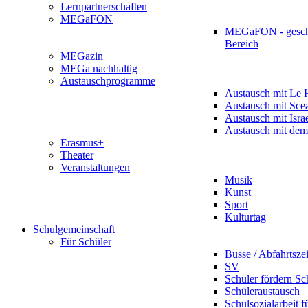
Lernpartnerschaften
MEGaFON
MEGaFON - gesch
Bereich
MEGazin
MEGa nachhaltig
Austauschprogramme
Austausch mit Le 
Austausch mit Sce
Austausch mit Isra
Austausch mit dem
Erasmus+
Theater
Veranstaltungen
Musik
Kunst
Sport
Kulturtag
Schulgemeinschaft
Für Schüler
Busse / Abfahrtsze
SV
Schüler fördern Sc
Schüleraustausch
Schulsozialarbeit f