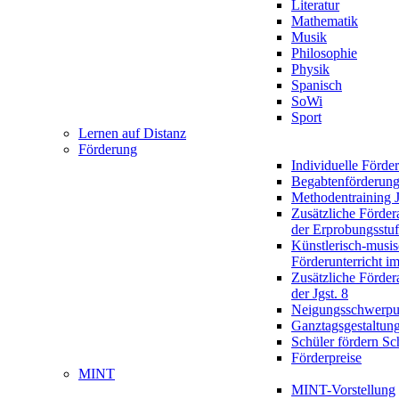
Literatur
Mathematik
Musik
Philosophie
Physik
Spanisch
SoWi
Sport
Lernen auf Distanz
Förderung
Individuelle Förde
Begabtenförderun
Methodentraining J
Zusätzliche Förder
der Erprobungsstu
Künstlerisch-musis
Förderunterricht im
Zusätzliche Förder
der Jgst. 8
Neigungsschwerpu
Ganztagsgestaltun
Schüler fördern Sc
Förderpreise
MINT
MINT-Vorstellung