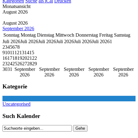
Kategorien
Suche
als iCal
Drucken
Monatsansicht
August 2026
August 2026
September 2026
Sonntag
Montag
Dienstag
Mittwoch
Donnerstag
Freitag
Samstag
Juli 2026
Juli 2026
Juli 2026
Juli 2026
Juli 2026
Juli 2026
1
2
3
4
5
6
7
8
9
10
11
12
13
14
15
16
17
18
19
20
21
22
23
24
25
26
27
28
29
30
31
September
September
September
September
September
2026
2026
2026
2026
2026
Kategorie
Uncategorised
Such Kalender