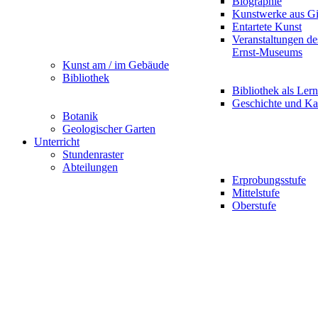
Biographie
Kunstwerke aus G
Entartete Kunst
Veranstaltungen d
Ernst-Museums
Kunst am / im Gebäude
Bibliothek
Bibliothek als Lern
Geschichte und Ka
Botanik
Geologischer Garten
Unterricht
Stundenraster
Abteilungen
Erprobungsstufe
Mittelstufe
Oberstufe