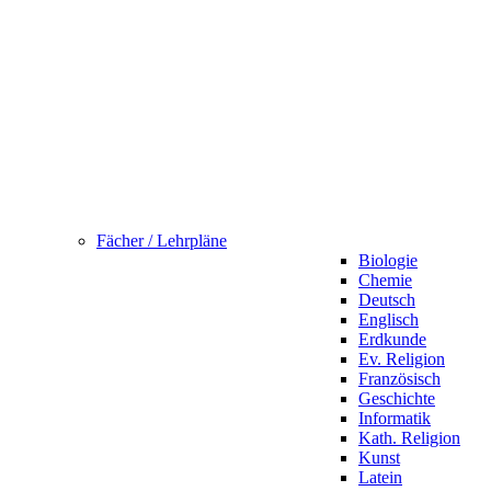
Fächer / Lehrpläne
Biologie
Chemie
Deutsch
Englisch
Erdkunde
Ev. Religion
Französisch
Geschichte
Informatik
Kath. Religion
Kunst
Latein