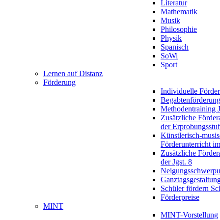
Literatur
Mathematik
Musik
Philosophie
Physik
Spanisch
SoWi
Sport
Lernen auf Distanz
Förderung
Individuelle Förde
Begabtenförderun
Methodentraining J
Zusätzliche Förder
der Erprobungsstu
Künstlerisch-musis
Förderunterricht im
Zusätzliche Förder
der Jgst. 8
Neigungsschwerpu
Ganztagsgestaltun
Schüler fördern Sc
Förderpreise
MINT
MINT-Vorstellung