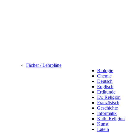
Fächer / Lehrpläne
Biologie
Chemie
Deutsch
Englisch
Erdkunde
Ev. Religion
Französisch
Geschichte
Informatik
Kath. Religion
Kunst
Latein