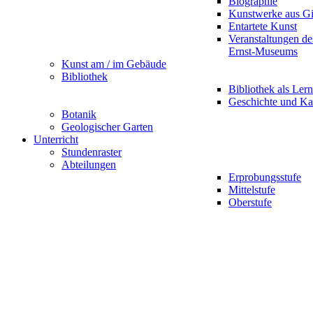
Biographie
Kunstwerke aus G
Entartete Kunst
Veranstaltungen d
Ernst-Museums
Kunst am / im Gebäude
Bibliothek
Bibliothek als Lern
Geschichte und Ka
Botanik
Geologischer Garten
Unterricht
Stundenraster
Abteilungen
Erprobungsstufe
Mittelstufe
Oberstufe