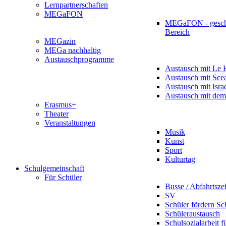
Lernpartnerschaften
MEGaFON
MEGaFON - gesch
Bereich
MEGazin
MEGa nachhaltig
Austauschprogramme
Austausch mit Le 
Austausch mit Sce
Austausch mit Isra
Austausch mit dem
Erasmus+
Theater
Veranstaltungen
Musik
Kunst
Sport
Kulturtag
Schulgemeinschaft
Für Schüler
Busse / Abfahrtsze
SV
Schüler fördern Sc
Schüleraustausch
Schulsozialarbeit f