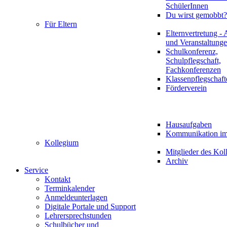
SchülerInnen
Du wirst gemobbt?
Für Eltern
Elternvertretung - 
und Veranstaltung
Schulkonferenz,
Schulpflegschaft,
Fachkonferenzen
Klassenpflegschaft
Förderverein
Hausaufgaben
Kommunikation im 
Kollegium
Mitglieder des Kol
Archiv
Service
Kontakt
Terminkalender
Anmeldeunterlagen
Digitale Portale und Support
Lehrersprechstunden
Schulbücher und