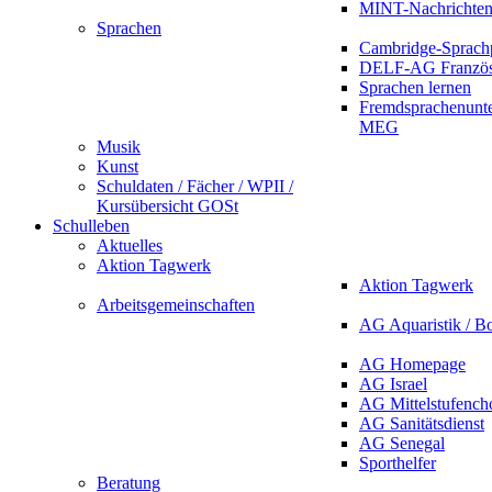
MINT-Nachrichte
Sprachen
Cambridge-Sprach
DELF-AG Französ
Sprachen lernen
Fremdsprachenunte
MEG
Musik
Kunst
Schuldaten / Fächer / WPII /
Kursübersicht GOSt
Schulleben
Aktuelles
Aktion Tagwerk
Aktion Tagwerk
Arbeitsgemeinschaften
AG Aquaristik / B
AG Homepage
AG Israel
AG Mittelstufench
AG Sanitätsdienst
AG Senegal
Sporthelfer
Beratung