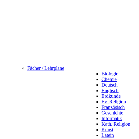
Fächer / Lehrpläne
Biologie
Chemie
Deutsch
Englisch
Erdkunde
Ev. Religion
Französisch
Geschichte
Informatik
Kath. Religion
Kunst
Latein