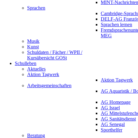
MINT-Nachrichte
Sprachen
Cambridge-Sprach
DELF-AG Französ
Sprachen lernen
Fremdsprachenunte
MEG
Musik
Kunst
Schuldaten / Fächer / WPII /
Kursübersicht GOSt
Schulleben
Aktuelles
Aktion Tagwerk
Aktion Tagwerk
Arbeitsgemeinschaften
AG Aquaristik / B
AG Homepage
AG Israel
AG Mittelstufench
AG Sanitätsdienst
AG Senegal
Sporthelfer
Beratung