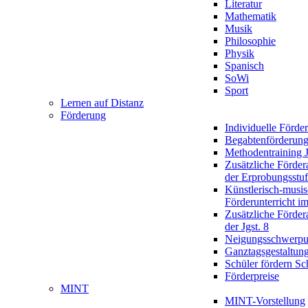
Literatur
Mathematik
Musik
Philosophie
Physik
Spanisch
SoWi
Sport
Lernen auf Distanz
Förderung
Individuelle Förde
Begabtenförderun
Methodentraining J
Zusätzliche Förder
der Erprobungsstu
Künstlerisch-musis
Förderunterricht im
Zusätzliche Förder
der Jgst. 8
Neigungsschwerpu
Ganztagsgestaltun
Schüler fördern Sc
Förderpreise
MINT
MINT-Vorstellung