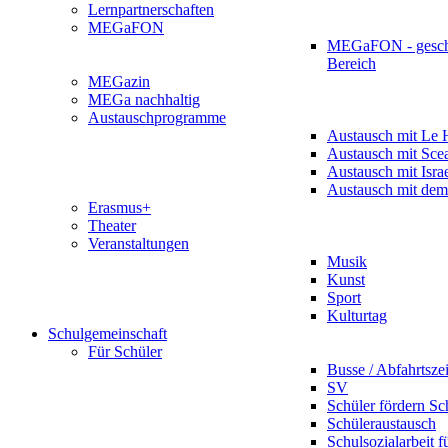
Lernpartnerschaften
MEGaFON
MEGaFON - gesch
Bereich
MEGazin
MEGa nachhaltig
Austauschprogramme
Austausch mit Le 
Austausch mit Sce
Austausch mit Isra
Austausch mit dem
Erasmus+
Theater
Veranstaltungen
Musik
Kunst
Sport
Kulturtag
Schulgemeinschaft
Für Schüler
Busse / Abfahrtsze
SV
Schüler fördern Sc
Schüleraustausch
Schulsozialarbeit f