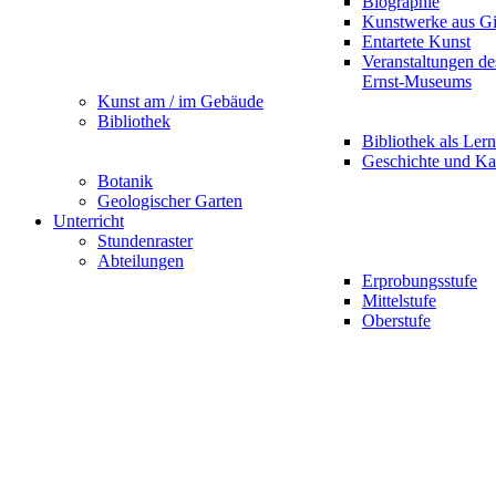
Biographie
Kunstwerke aus G
Entartete Kunst
Veranstaltungen d
Ernst-Museums
Kunst am / im Gebäude
Bibliothek
Bibliothek als Lern
Geschichte und Ka
Botanik
Geologischer Garten
Unterricht
Stundenraster
Abteilungen
Erprobungsstufe
Mittelstufe
Oberstufe