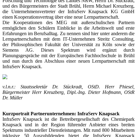
Forschung und Technologie des Landes NRW, Herrn Dr. Stückradt,
und des Bürgermeisters der Stadt Brühl, Herrn Michael Kreuzberg,
die Unternehmensvertreter der InfraServ Knapsack KG GmbH
einen Kooperationsvertrag über eine neue Lernpartnerschaft.
Die Kooperationen des MEG mit außerschulischen Partnern
ermöglichen den Schülern Einblicke in die Arbeitswelt und erste
Erfahrungen im Berufsalltag. Zu nennen sind hier unter anderem die
Lernpartnerschaften mit dem IT-Unternehmen Streitz Consulting,
der Philosophischen Fakultät der Universität zu Köln sowie der
Siemens AG. Dieses Spektrum wird ergänzt durch
Planungsgespräche mit der Europäischen Fachhochschule in Brühl
und nun durch den Abschluss einer neuen Lernpartnerschaft mit
InfraServ Knapsack.
v.l.n.r.: Staatssekretär Dr. Stückradt, OStD. Herr Phiesel,
Bürgermeister Herr Kreuzberg, Dipl.-Ing. Dieter Hofmann, OStR
Dr. Müller
Kurzportrait Partnerunternehmen:
InfraServ Knapsack
InfraServ Knapsack ist die Betreibergesellschaft des Chemiepark
Knapsack und in der Region führender Anbieter eines breiten
Spektrums industrieller Dienstleistungen. Mit rund 800 Mitarbeitern
inklusive 50 Auszubildenden bietet die InfraServ Knapsack