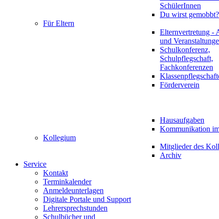
SchülerInnen
Du wirst gemobbt?
Für Eltern
Elternvertretung - 
und Veranstaltung
Schulkonferenz,
Schulpflegschaft,
Fachkonferenzen
Klassenpflegschaft
Förderverein
Hausaufgaben
Kommunikation im 
Kollegium
Mitglieder des Kol
Archiv
Service
Kontakt
Terminkalender
Anmeldeunterlagen
Digitale Portale und Support
Lehrersprechstunden
Schulbücher und