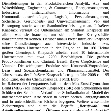
Dienstleistungen in den Produktbereichen Analytik, Aus- und
Weiterbildung, Engineering & Contracting, Energiemanagement,
Industrielle Instandhaltung, Informations- und
Kommunikationstechnologie, Logistik, Personalmanagement,
Sicherheits-, Gesundheits- und Umweltmanagement, Ver- und
Entsorgung sowie weitere Standortdienstleistungen an. InfraServ
Knapsack versorgt die Unternehmen am Standort Knapsack mit
allem, was sie brauchen, um sich auf ihre Kerngeschäfte
konzentrieren zu können. Darüber hinaus bietet InfraServ Knapsack
seine Dienstleistungen auch interessierten Industrie- bzw.
industrienahen Unternehmen in der Region an. Im 160 Hektar
großen Chemiepark Knapsack arbeiten rund 10 internationale
Unternehmen mit etwa 2200 Beschäftigten. Die größten
Produktionsfirmen sind Clariant, Basell, Bayer CropScience und
Vinnolit. Die wichtigsten Produkte sind Kunststoff-Vorprodukte,
Basis- und Spezialchemikalien und Pflanzenschutzmittel. Der
Jahresumsatz der InfraServ Knapsack betrug im Jahr 2008 ca. 195
Mio. Euro, der des Chemieparks ca. 1 Mrd. Euro.
Im Rahmen der Lernpartnerschaft mit dem Max-Ernst-Gymnasium
Brühl (MEG) soll InfraServ Knapsack (ISK) den Schülerinnen und
Schülern der Schule im Verlauf ihrer Schullaufbahn als Modell der
unternehmerischen Arbeitswelt in verschiedenen Jahrgangsstufen
und in unterschiedlichen Fächern begegnen. Weitere wesentliche
Zielsetzungen sind durch die Begriffe „
Berufswahl und
Arbeitsweltorientierung
“, „
Öffnung von Schule und Unterricht
“