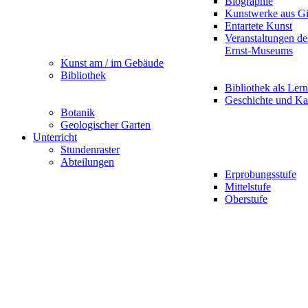
Biographie
Kunstwerke aus G
Entartete Kunst
Veranstaltungen d
Ernst-Museums
Kunst am / im Gebäude
Bibliothek
Bibliothek als Lern
Geschichte und Ka
Botanik
Geologischer Garten
Unterricht
Stundenraster
Abteilungen
Erprobungsstufe
Mittelstufe
Oberstufe