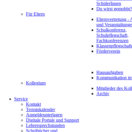
SchülerInnen
Du wirst gemobbt?
Für Eltern
Elternvertretung - 
und Veranstaltung
Schulkonferenz,
Schulpflegschaft,
Fachkonferenzen
Klassenpflegschaft
Förderverein
Hausaufgaben
Kommunikation im 
Kollegium
Mitglieder des Kol
Archiv
Service
Kontakt
Terminkalender
Anmeldeunterlagen
Digitale Portale und Support
Lehrersprechstunden
Schulbücher und