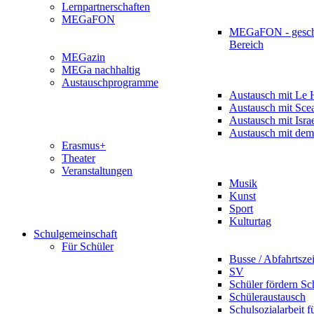
Lernpartnerschaften
MEGaFON
MEGaFON - gesch
Bereich
MEGazin
MEGa nachhaltig
Austauschprogramme
Austausch mit Le 
Austausch mit Sce
Austausch mit Isra
Austausch mit dem
Erasmus+
Theater
Veranstaltungen
Musik
Kunst
Sport
Kulturtag
Schulgemeinschaft
Für Schüler
Busse / Abfahrtsze
SV
Schüler fördern Sc
Schüleraustausch
Schulsozialarbeit f