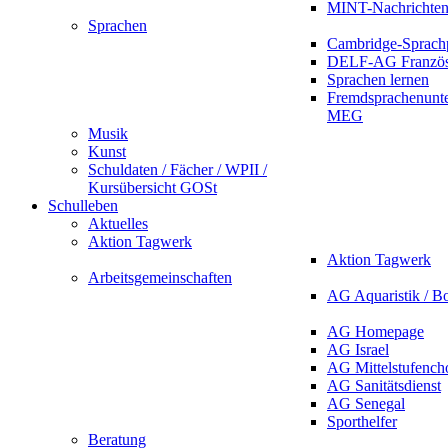
MINT-Nachrichte
Sprachen
Cambridge-Sprach
DELF-AG Französ
Sprachen lernen
Fremdsprachenunte
MEG
Musik
Kunst
Schuldaten / Fächer / WPII /
Kursübersicht GOSt
Schulleben
Aktuelles
Aktion Tagwerk
Aktion Tagwerk
Arbeitsgemeinschaften
AG Aquaristik / B
AG Homepage
AG Israel
AG Mittelstufench
AG Sanitätsdienst
AG Senegal
Sporthelfer
Beratung