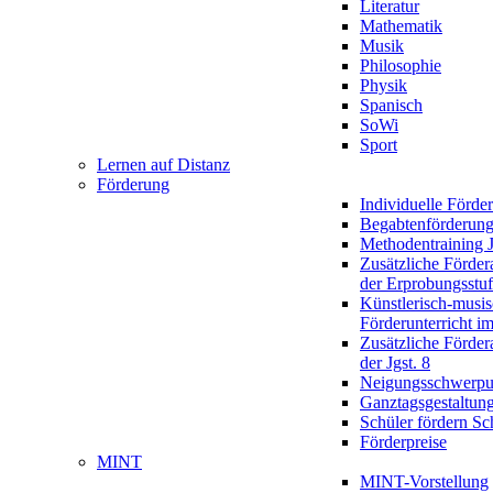
Literatur
Mathematik
Musik
Philosophie
Physik
Spanisch
SoWi
Sport
Lernen auf Distanz
Förderung
Individuelle Förde
Begabtenförderun
Methodentraining J
Zusätzliche Förder
der Erprobungsstu
Künstlerisch-musis
Förderunterricht im
Zusätzliche Förder
der Jgst. 8
Neigungsschwerpu
Ganztagsgestaltun
Schüler fördern Sc
Förderpreise
MINT
MINT-Vorstellung