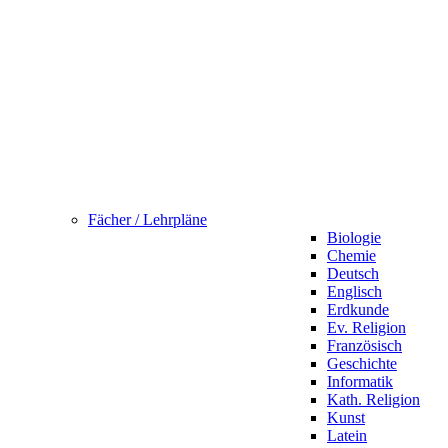
Fächer / Lehrpläne
Biologie
Chemie
Deutsch
Englisch
Erdkunde
Ev. Religion
Französisch
Geschichte
Informatik
Kath. Religion
Kunst
Latein