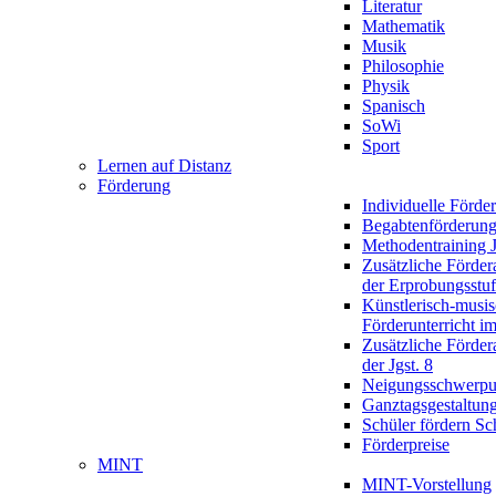
Literatur
Mathematik
Musik
Philosophie
Physik
Spanisch
SoWi
Sport
Lernen auf Distanz
Förderung
Individuelle Förde
Begabtenförderun
Methodentraining J
Zusätzliche Förder
der Erprobungsstu
Künstlerisch-musis
Förderunterricht im
Zusätzliche Förder
der Jgst. 8
Neigungsschwerpu
Ganztagsgestaltun
Schüler fördern Sc
Förderpreise
MINT
MINT-Vorstellung