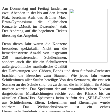
Am Donnerstag und Freitag fanden an
zwei Abenden in der bis auf den letzten
Platz besetzten Aula des Brühler Max-
Ernst-Gymnasiums die alljährlichen
Konzerte „Musik im Dezember“ statt.
Der Andrang auf die begehrten Tickets
überstieg das Angebot.
Denn dieses Jahr waren die Konzerte
besonders spektakulär. Nicht nur die
bemerkenswerte Anzahl von insgesamt
250 musizierenden Schüler/innen,
sondern auch die für ein Schulkonzert
außergewöhnliche musikalische Qualität
der Darbietungen von Chören, Bands und dem Sinfonie-Orchester
brachten die Besucher zum Staunen. Wie jedes Jahr waren
Schüler/innen aller Stufen beteiligt: Von den Sextanern, die erst seit
Sommer an der Schule sind, bis zu denen, die im Frühjahr ihr Abitur
machen werden. Das Spektrum der auf erstaunlich hohem Niveau
dargebotenen Musikrichtungen reichte von der Klassik bis zu
aktuellen Chart-Hits. Spätestens beim Auftritt des „SELE-Chors“
aus SchülerInnen, Eltern, LehrerInnen und Ehemaligen wurde
spürbar: Das Weihnachtskonzert ist ein echtes
Gemeinschaftserlebnis, das zusammenschweißt.