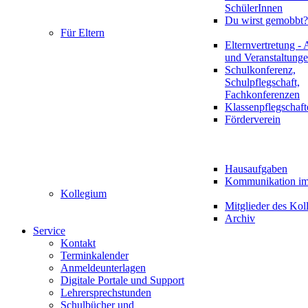
SchülerInnen
Du wirst gemobbt?
Für Eltern
Elternvertretung - 
und Veranstaltung
Schulkonferenz,
Schulpflegschaft,
Fachkonferenzen
Klassenpflegschaft
Förderverein
Hausaufgaben
Kommunikation im 
Kollegium
Mitglieder des Kol
Archiv
Service
Kontakt
Terminkalender
Anmeldeunterlagen
Digitale Portale und Support
Lehrersprechstunden
Schulbücher und