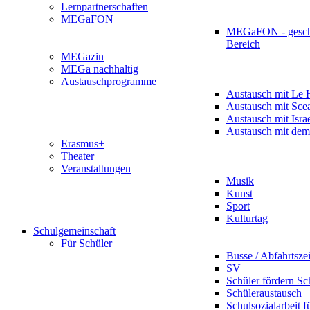
Lernpartnerschaften
MEGaFON
MEGaFON - gesch
Bereich
MEGazin
MEGa nachhaltig
Austauschprogramme
Austausch mit Le 
Austausch mit Sce
Austausch mit Isra
Austausch mit dem
Erasmus+
Theater
Veranstaltungen
Musik
Kunst
Sport
Kulturtag
Schulgemeinschaft
Für Schüler
Busse / Abfahrtsze
SV
Schüler fördern Sc
Schüleraustausch
Schulsozialarbeit f