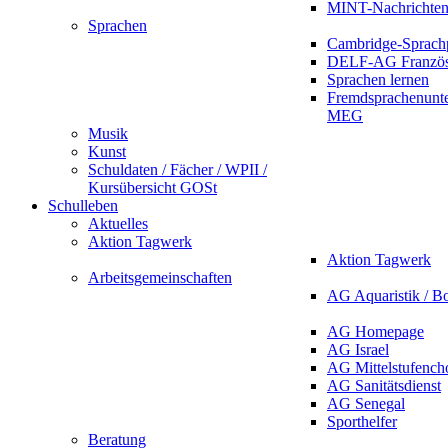
MINT-Nachrichte
Sprachen
Cambridge-Sprach
DELF-AG Französ
Sprachen lernen
Fremdsprachenunte
MEG
Musik
Kunst
Schuldaten / Fächer / WPII /
Kursübersicht GOSt
Schulleben
Aktuelles
Aktion Tagwerk
Aktion Tagwerk
Arbeitsgemeinschaften
AG Aquaristik / B
AG Homepage
AG Israel
AG Mittelstufench
AG Sanitätsdienst
AG Senegal
Sporthelfer
Beratung