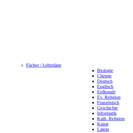
Fächer / Lehrpläne
Biologie
Chemie
Deutsch
Englisch
Erdkunde
Ev. Religion
Französisch
Geschichte
Informatik
Kath. Religion
Kunst
Latein