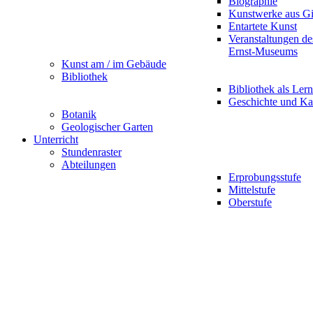
Biographie
Kunstwerke aus G
Entartete Kunst
Veranstaltungen d
Ernst-Museums
Kunst am / im Gebäude
Bibliothek
Bibliothek als Lern
Geschichte und Ka
Botanik
Geologischer Garten
Unterricht
Stundenraster
Abteilungen
Erprobungsstufe
Mittelstufe
Oberstufe