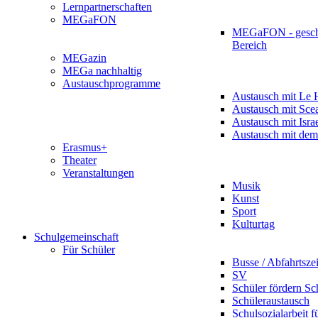
Lernpartnerschaften
MEGaFON
MEGaFON - gesch
Bereich
MEGazin
MEGa nachhaltig
Austauschprogramme
Austausch mit Le 
Austausch mit Sce
Austausch mit Isra
Austausch mit dem
Erasmus+
Theater
Veranstaltungen
Musik
Kunst
Sport
Kulturtag
Schulgemeinschaft
Für Schüler
Busse / Abfahrtsze
SV
Schüler fördern Sc
Schüleraustausch
Schulsozialarbeit f