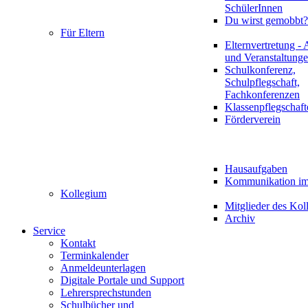
SchülerInnen
Du wirst gemobbt?
Für Eltern
Elternvertretung - 
und Veranstaltung
Schulkonferenz,
Schulpflegschaft,
Fachkonferenzen
Klassenpflegschaft
Förderverein
Hausaufgaben
Kommunikation im 
Kollegium
Mitglieder des Kol
Archiv
Service
Kontakt
Terminkalender
Anmeldeunterlagen
Digitale Portale und Support
Lehrersprechstunden
Schulbücher und