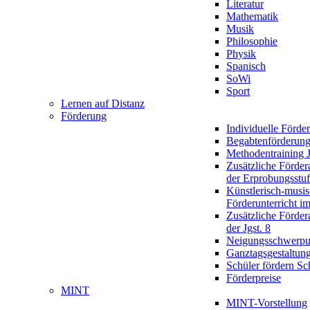
Literatur
Mathematik
Musik
Philosophie
Physik
Spanisch
SoWi
Sport
Lernen auf Distanz
Förderung
Individuelle Förde
Begabtenförderun
Methodentraining J
Zusätzliche Förder
der Erprobungsstu
Künstlerisch-musis
Förderunterricht im
Zusätzliche Förder
der Jgst. 8
Neigungsschwerpu
Ganztagsgestaltun
Schüler fördern Sc
Förderpreise
MINT
MINT-Vorstellung