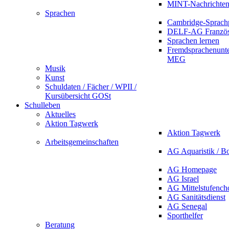
MINT-Nachrichte
Sprachen
Cambridge-Sprach
DELF-AG Französ
Sprachen lernen
Fremdsprachenunte
MEG
Musik
Kunst
Schuldaten / Fächer / WPII /
Kursübersicht GOSt
Schulleben
Aktuelles
Aktion Tagwerk
Aktion Tagwerk
Arbeitsgemeinschaften
AG Aquaristik / B
AG Homepage
AG Israel
AG Mittelstufench
AG Sanitätsdienst
AG Senegal
Sporthelfer
Beratung