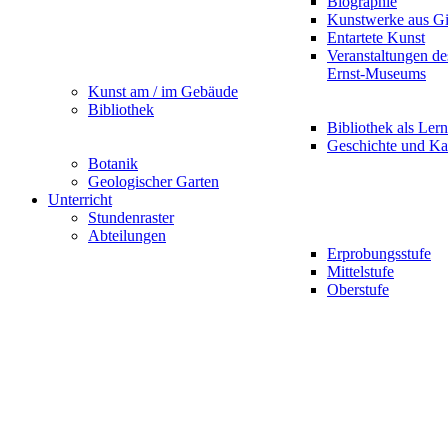
Biographie
Kunstwerke aus G
Entartete Kunst
Veranstaltungen d
Ernst-Museums
Kunst am / im Gebäude
Bibliothek
Bibliothek als Lern
Geschichte und Ka
Botanik
Geologischer Garten
Unterricht
Stundenraster
Abteilungen
Erprobungsstufe
Mittelstufe
Oberstufe