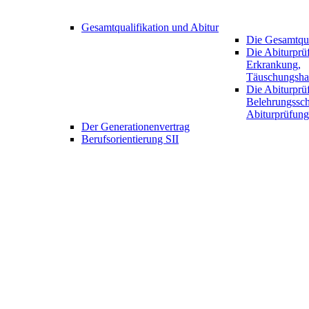
Gesamtqualifikation und Abitur
Die Gesamtqua
Die Abiturprüf
Erkrankung,
Täuschungsha
Die Abiturprü
Belehrungssch
Abiturprüfung
Der Generationenvertrag
Berufsorientierung SII