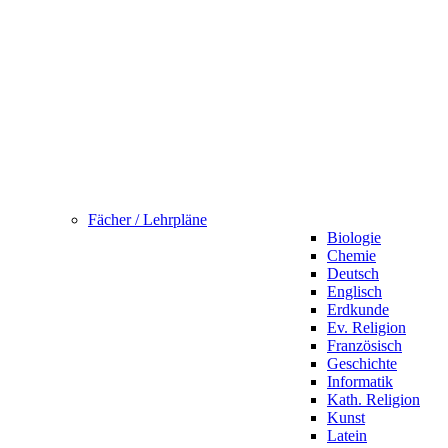
Fächer / Lehrpläne
Biologie
Chemie
Deutsch
Englisch
Erdkunde
Ev. Religion
Französisch
Geschichte
Informatik
Kath. Religion
Kunst
Latein