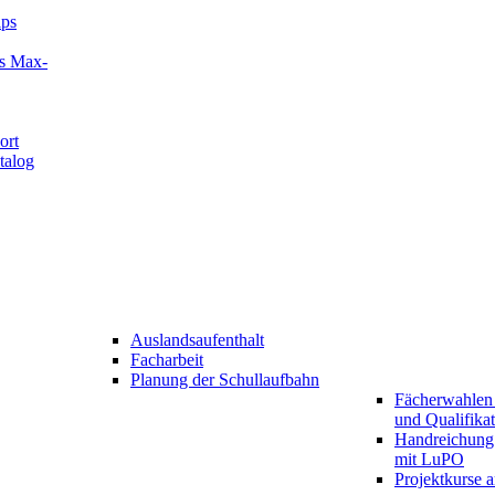
ips
es Max-
ort
talog
Auslandsaufenthalt
Facharbeit
Planung der Schullaufbahn
Fächerwahlen 
und Qualifika
Handreichung
mit LuPO
Projektkurse