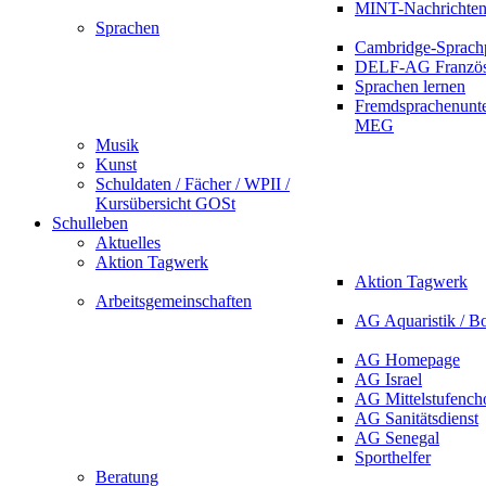
MINT-Nachrichte
Sprachen
Cambridge-Sprach
DELF-AG Französ
Sprachen lernen
Fremdsprachenunte
MEG
Musik
Kunst
Schuldaten / Fächer / WPII /
Kursübersicht GOSt
Schulleben
Aktuelles
Aktion Tagwerk
Aktion Tagwerk
Arbeitsgemeinschaften
AG Aquaristik / B
AG Homepage
AG Israel
AG Mittelstufench
AG Sanitätsdienst
AG Senegal
Sporthelfer
Beratung