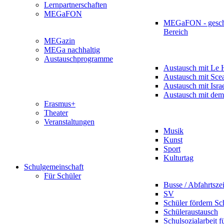
Lernpartnerschaften
MEGaFON
MEGaFON - gesch
Bereich
MEGazin
MEGa nachhaltig
Austauschprogramme
Austausch mit Le 
Austausch mit Sce
Austausch mit Isra
Austausch mit dem
Erasmus+
Theater
Veranstaltungen
Musik
Kunst
Sport
Kulturtag
Schulgemeinschaft
Für Schüler
Busse / Abfahrtsze
SV
Schüler fördern Sc
Schüleraustausch
Schulsozialarbeit f