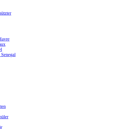
ützter
Havre
aux
el
 Senegal
iten
hüler
ür