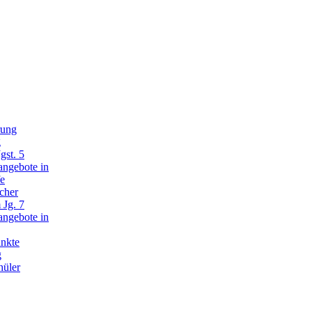
rung
g
gst. 5
angebote in
fe
cher
 Jg. 7
angebote in
nkte
g
hüler