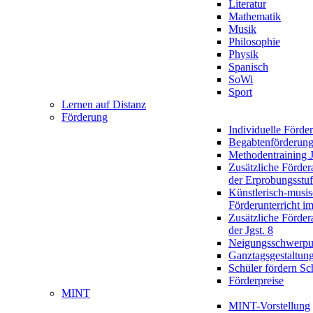
Literatur
Mathematik
Musik
Philosophie
Physik
Spanisch
SoWi
Sport
Lernen auf Distanz
Förderung
Individuelle Förde
Begabtenförderun
Methodentraining J
Zusätzliche Förder
der Erprobungsstu
Künstlerisch-musis
Förderunterricht im
Zusätzliche Förder
der Jgst. 8
Neigungsschwerpu
Ganztagsgestaltun
Schüler fördern Sc
Förderpreise
MINT
MINT-Vorstellung