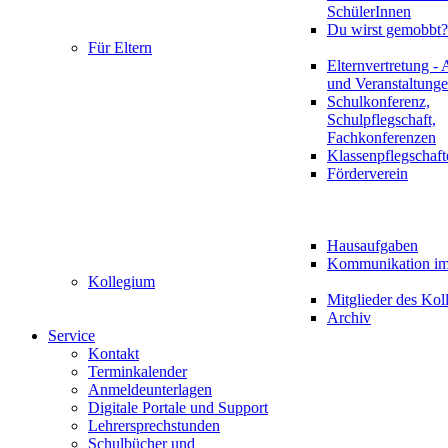
SchülerInnen
Du wirst gemobbt?
Für Eltern
Elternvertretung - 
und Veranstaltung
Schulkonferenz,
Schulpflegschaft,
Fachkonferenzen
Klassenpflegschaft
Förderverein
Hausaufgaben
Kommunikation im 
Kollegium
Mitglieder des Kol
Archiv
Service
Kontakt
Terminkalender
Anmeldeunterlagen
Digitale Portale und Support
Lehrersprechstunden
Schulbücher und