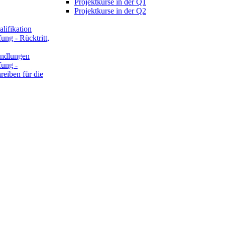
Projektkurse in der Q1
Projektkurse in der Q2
lifikation
ung - Rücktritt,
ndlungen
fung -
reiben für die