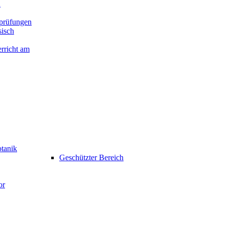
n
prüfungen
isch
rricht am
otanik
Geschützter Bereich
or