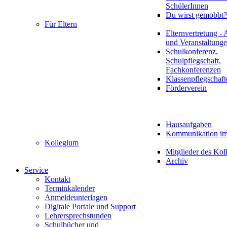
SchülerInnen
Du wirst gemobbt?
Für Eltern
Elternvertretung - 
und Veranstaltung
Schulkonferenz,
Schulpflegschaft,
Fachkonferenzen
Klassenpflegschaft
Förderverein
Hausaufgaben
Kommunikation im 
Kollegium
Mitglieder des Kol
Archiv
Service
Kontakt
Terminkalender
Anmeldeunterlagen
Digitale Portale und Support
Lehrersprechstunden
Schulbücher und