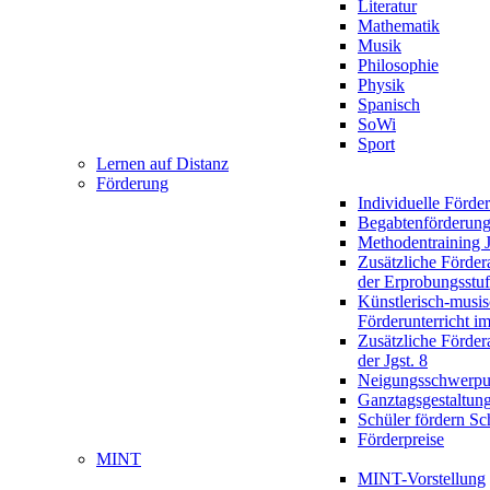
Literatur
Mathematik
Musik
Philosophie
Physik
Spanisch
SoWi
Sport
Lernen auf Distanz
Förderung
Individuelle Förde
Begabtenförderun
Methodentraining J
Zusätzliche Förder
der Erprobungsstu
Künstlerisch-musis
Förderunterricht im
Zusätzliche Förder
der Jgst. 8
Neigungsschwerpu
Ganztagsgestaltun
Schüler fördern Sc
Förderpreise
MINT
MINT-Vorstellung