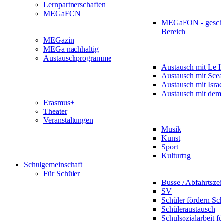
Lernpartnerschaften
MEGaFON
MEGaFON - gesch
Bereich
MEGazin
MEGa nachhaltig
Austauschprogramme
Austausch mit Le 
Austausch mit Sce
Austausch mit Isra
Austausch mit dem
Erasmus+
Theater
Veranstaltungen
Musik
Kunst
Sport
Kulturtag
Schulgemeinschaft
Für Schüler
Busse / Abfahrtsze
SV
Schüler fördern Sc
Schüleraustausch
Schulsozialarbeit f