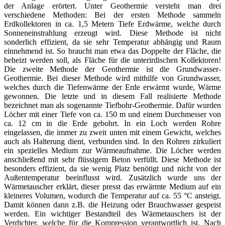
der Anlage erörtert. Unter Geothermie versteht man drei
verschiedene Methoden: Bei der ersten Methode sammeln
Erdkollektoren in ca. 1,5 Metern Tiefe Erdwärme, welche durch
Sonneneinstrahlung erzeugt wird. Diese Methode ist nicht
sonderlich effizient, da sie sehr Temperatur abhängig und Raum
einnehmend ist. So braucht man etwa das Doppelte der Fläche, die
beheizt werden soll, als Fläche für die unterirdischen Kollektoren!
Die zweite Methode der Geothermie ist die Grundwasser-
Geothermie. Bei dieser Methode wird mithilfe von Grundwasser,
welches durch die Tiefenwärme der Erde erwärmt wurde, Wärme
gewonnen. Die letzte und in diesem Fall realisierte Methode
bezeichnet man als sogenannte Tiefbohr-Geothermie. Dafür wurden
Löcher mit einer Tiefe von ca. 150 m und einem Durchmesser von
ca. 12 cm in die Erde gebohrt. In ein Loch werden Rohre
eingelassen, die immer zu zweit unten mit einem Gewicht, welches
auch als Halterung dient, verbunden sind. In den Rohren zirkuliert
ein spezielles Medium zur Wärmeaufnahme. Die Löcher werden
anschließend mit sehr flüssigem Beton verfüllt. Diese Methode ist
besonders effizient, da sie wenig Platz benötigt und nicht von der
Außentemperatur beeinflusst wird. Zusätzlich wurde uns der
Wärmetauscher erklärt, dieser presst das erwärmte Medium auf ein
kleineres Volumen, wodurch die Temperatur auf ca. 55 °C ansteigt.
Damit können dann z.B. die Heizung oder Brauchwasser gespeist
werden. Ein wichtiger Bestandteil des Wärmetauschers ist der
Verdichter, welche für die Kompression verantwortlich ist. Nach