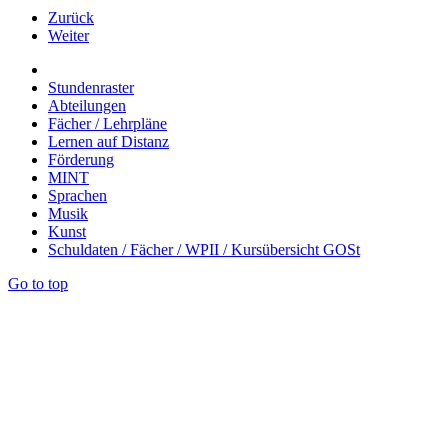
Zurück
Weiter
Stundenraster
Abteilungen
Fächer / Lehrpläne
Lernen auf Distanz
Förderung
MINT
Sprachen
Musik
Kunst
Schuldaten / Fächer / WPII / Kursübersicht GOSt
Go to top