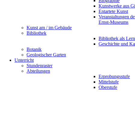
Biographie
Kunstwerke aus G
Entartete Kunst
Veranstaltungen d
Ernst-Museums
Kunst am / im Gebäude
Bibliothek
Bibliothek als Lern
Geschichte und Ka
Botanik
Geologischer Garten
Unterricht
Stundenraster
Abteilungen
Erprobungsstufe
Mittelstufe
Oberstufe