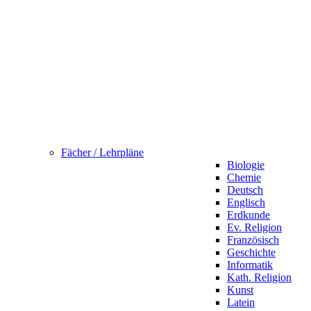
Fächer / Lehrpläne
Biologie
Chemie
Deutsch
Englisch
Erdkunde
Ev. Religion
Französisch
Geschichte
Informatik
Kath. Religion
Kunst
Latein