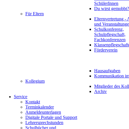
SchülerInnen
Du wirst gemobbt?
Für Eltern
Elternvertretung - 
und Veranstaltung
Schulkonferenz,
Schulpflegschaft,
Fachkonferenzen
Klassenpflegschaft
Förderverein
Hausaufgaben
Kommunikation im 
Kollegium
Mitglieder des Kol
Archiv
Service
Kontakt
Terminkalender
Anmeldeunterlagen
Digitale Portale und Support
Lehrersprechstunden
Schulbücher und