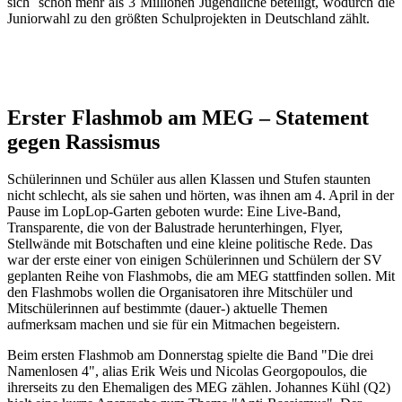
sich schon mehr als 3 Millionen Jugendliche beteiligt, wodurch die
Juniorwahl zu den größten Schulprojekten in Deutschland zählt.
Erster Flashmob am MEG – Statement
gegen Rassismus
Schülerinnen und Schüler aus allen Klassen und Stufen staunten
nicht schlecht, als sie sahen und hörten, was ihnen am 4. April in der
Pause im LopLop-Garten geboten wurde: Eine Live-Band,
Transparente, die von der Balustrade herunterhingen, Flyer,
Stellwände mit Botschaften und eine kleine politische Rede. Das
war der erste einer von einigen Schülerinnen und Schülern der SV
geplanten Reihe von Flashmobs, die am MEG stattfinden sollen. Mit
den Flashmobs wollen die Organisatoren ihre Mitschüler und
Mitschülerinnen auf bestimmte (dauer-) aktuelle Themen
aufmerksam machen und sie für ein Mitmachen begeistern.
Beim ersten Flashmob am Donnerstag spielte die Band "Die drei
Namenlosen 4", alias Erik Weis und Nicolas Georgopoulos, die
ihrerseits zu den Ehemaligen des MEG zählen. Johannes Kühl (Q2)