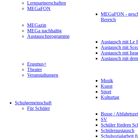
Lernpartnerschaften
MEGaFON
MEGaFON - gesch
Bereich
MEGazin
MEGa nachhaltig
Austauschprogramme
Austausch mit Le 
Austausch mit Sce
Austausch mit Isra
Austausch mit dem
Erasmus+
Theater
Veranstaltungen
Musik
Kunst
Sport
Kulturtag
Schulgemeinschaft
Für Schüler
Busse / Abfahrtsze
SV
Schüler fördern Sc
Schüleraustausch
Schulsozialarbeit f