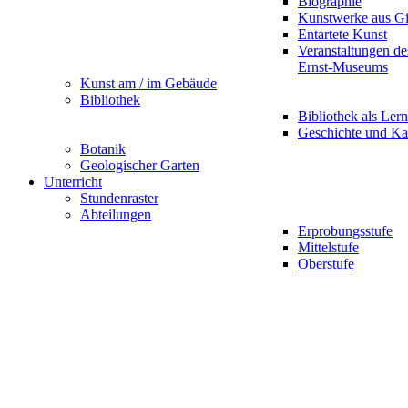
Biographie
Kunstwerke aus G
Entartete Kunst
Veranstaltungen d
Ernst-Museums
Kunst am / im Gebäude
Bibliothek
Bibliothek als Lern
Geschichte und Ka
Botanik
Geologischer Garten
Unterricht
Stundenraster
Abteilungen
Erprobungsstufe
Mittelstufe
Oberstufe