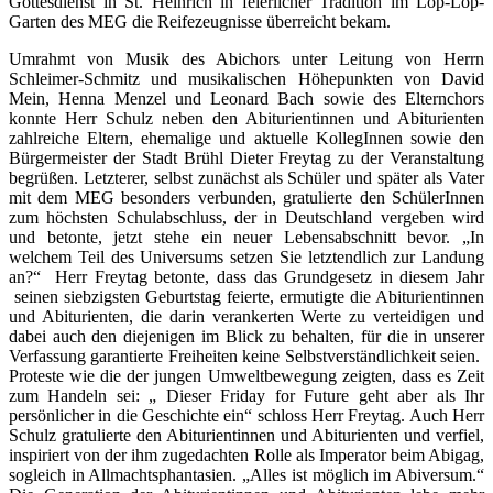
Gottesdienst in St. Heinrich in feierlicher Tradition im Lop-Lop-
Garten des MEG die Reifezeugnisse überreicht bekam.
Umrahmt von Musik des Abichors unter Leitung von Herrn
Schleimer-Schmitz und musikalischen Höhepunkten von David
Mein, Henna Menzel und Leonard Bach sowie des Elternchors
konnte Herr Schulz neben den Abiturientinnen und Abiturienten
zahlreiche Eltern, ehemalige und aktuelle KollegInnen sowie den
Bürgermeister der Stadt Brühl Dieter Freytag zu der Veranstaltung
begrüßen. Letzterer, selbst zunächst als Schüler und später als Vater
mit dem MEG besonders verbunden, gratulierte den SchülerInnen
zum höchsten Schulabschluss, der in Deutschland vergeben wird
und betonte, jetzt stehe ein neuer Lebensabschnitt bevor. „In
welchem Teil des Universums setzen Sie letztendlich zur Landung
an?“ Herr Freytag betonte, dass das Grundgesetz in diesem Jahr
seinen siebzigsten Geburtstag feierte, ermutigte die Abiturientinnen
und Abiturienten, die darin verankerten Werte zu verteidigen und
dabei auch den diejenigen im Blick zu behalten, für die in unserer
Verfassung garantierte Freiheiten keine Selbstverständlichkeit seien.
Proteste wie die der jungen Umweltbewegung zeigten, dass es Zeit
zum Handeln sei: „ Dieser Friday for Future geht aber als Ihr
persönlicher in die Geschichte ein“ schloss Herr Freytag. Auch Herr
Schulz gratulierte den Abiturientinnen und Abiturienten und verfiel,
inspiriert von der ihm zugedachten Rolle als Imperator beim Abigag,
sogleich in Allmachtsphantasien. „Alles ist möglich im Abiversum.“