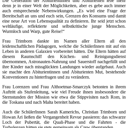
Die Generation der Abiturientinnen und Abiturienten lebe mehr
denn je in einer Welt der Möglichkeiten, aber es gebe auch immer
auch entsprechende Nebenwirkungen. „Es wird eine Frage der
Bereitschaft an uns und euch sein, Grenzen des Konsums und damit
eine neue Art von Lebensqualität zu definieren. Ihr seid jetzt schon
weltläufige, reflektierte und selbstkritische junge Menschen.
Wurmloch und Warp, gute Reise!“
Frau Trimborn dankte im Namen aller Eltern all den
leidenschaftlichen Pädagogen, welche die SchülerInnen mit auf ein
Leben in anderen Galaxien vorbereitet hätten. Die Eltern hätten auf
diesem Raumschiff den Küchen- und Reinigungsdienst
übernommen, Astronauten-Nahrung und Sauerstoff nachgefüllt und
ihre Kinder nach missglückten Landungen wieder aufgebaut. Auch
sie machte den Abiturientinnen und Abiturienten Mut, bestehende
Konventionen zu hinterfragen und zu verändern.
Frau Lorenzen und Frau Althoetmar-Smarczyk betonten in ihrem
Auftritt als Stufenleitung, wie viel Freude ihnen insbesondere die
Sternstunden der Mission wie etwa die Stippvisiten nach Rom, in
die Toskana und nach Malta bereitet haben.
Auch die SchülerInnen Sarah Kamerichs, Christian Trimborn und
Howan Ari ließen die Vergangenheit Revue passieren: das schwarze
Loch der Pubertät, die Quali-Phase und die Fahrten - die
Turbulenzen hätten sie stets gemeinsam als Crew überstanden.