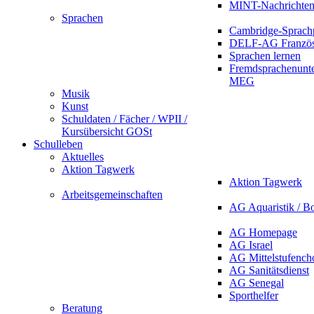
MINT-Nachrichte
Sprachen
Cambridge-Sprach
DELF-AG Französ
Sprachen lernen
Fremdsprachenunte
MEG
Musik
Kunst
Schuldaten / Fächer / WPII /
Kursübersicht GOSt
Schulleben
Aktuelles
Aktion Tagwerk
Aktion Tagwerk
Arbeitsgemeinschaften
AG Aquaristik / B
AG Homepage
AG Israel
AG Mittelstufench
AG Sanitätsdienst
AG Senegal
Sporthelfer
Beratung