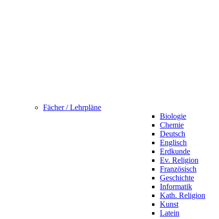
Fächer / Lehrpläne
Biologie
Chemie
Deutsch
Englisch
Erdkunde
Ev. Religion
Französisch
Geschichte
Informatik
Kath. Religion
Kunst
Latein