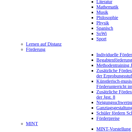
Literatur
Mathematik
Musik
Philosophie
Physik
Spanisch
SoWi
Sport
Lernen auf Distanz
Förderung
Individuelle Förde
Begabtenförderun
Methodentraining J
Zusätzliche Förder
der Erprobungsstu
Künstlerisch-musis
Förderunterricht im
Zusätzliche Förder
der Jgst. 8
Neigungsschwerpu
Ganztagsgestaltun
Schüler fördern Sc
Förderpreise
MINT
MINT-Vorstellung